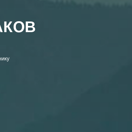
АКОВ
нику