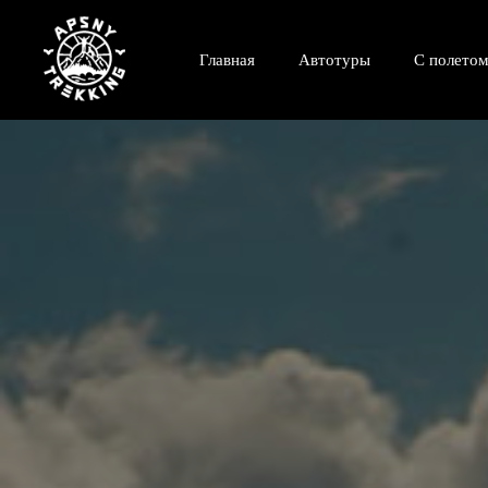
Главная
Автотуры
С полетом