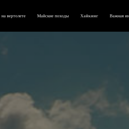
 на вертолете
Майские походы
Хайкинг
Важная и